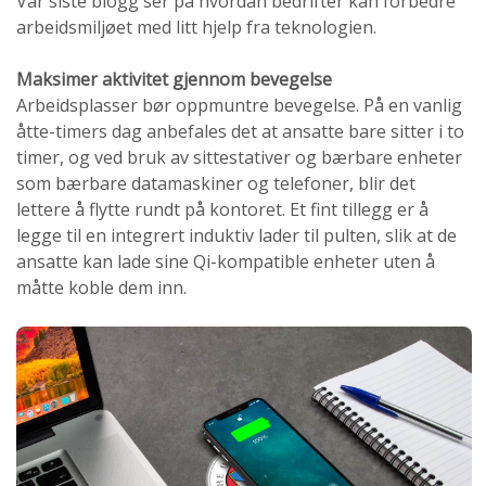
Vår siste blogg ser på hvordan bedrifter kan forbedre
arbeidsmiljøet med litt hjelp fra teknologien.
Maksimer aktivitet gjennom bevegelse
Arbeidsplasser bør oppmuntre bevegelse. På en vanlig
åtte-timers dag anbefales det at ansatte bare sitter i to
timer, og ved bruk av sittestativer og bærbare enheter
som bærbare datamaskiner og telefoner, blir det
lettere å flytte rundt på kontoret. Et fint tillegg er å
legge til en integrert induktiv lader til pulten, slik at de
ansatte kan lade sine Qi-kompatible enheter uten å
måtte koble dem inn.