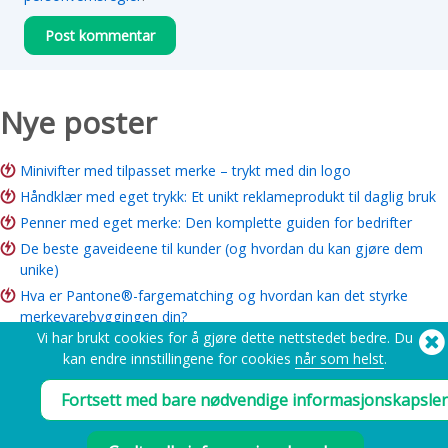
Nye poster
Minivifter med tilpasset merke – trykt med din logo
Håndklær med eget trykk: Et unikt reklameprodukt til daglig bruk
Penner med eget merke: Den komplette guiden for bedrifter
De beste gaveideene til kunder (og hvordan du kan gjøre dem
unike)
Hva er Pantone®-fargematching og hvordan kan det styrke
merkevarebyggingen din?
Vi har brukt cookies for å gjøre dette nettstedet bedre. Du
Avkastningen på merkevarer: Er det verdt det for bedriften din?
kan endre innstillingene for cookies
når som helst
.
Guide til veldedighetsvarer: Ideer, budsjett og hvordan du bestiller
Fortsett med bare nødvendige informasjonskapsler
Trenger du hjelp? Ring oss:
(650) 938-3500 (US)
®
Copyright © 2026 Flashbay