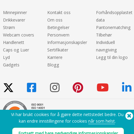
Minnepinner
Kontakt oss
Forhåndsopplastet
Drikkevarer
Om oss
data
Strøm
Betingelser
Pantonematching
Webcam covers
Personvern
Tilbehør
Handlenett
Informasjonskapsler
Individuell
Caps og Luer
Sertifikater
navngiving
Lyd
Karriere
Legg til din logo
Gadgets
Blogg
Vi har brukt cookies for å gjøre dette nettstedet bedre. Du
kan endre innstillingene for cookies
når som helst
.
Fortsett med bare nødvendige informasjonskapsler