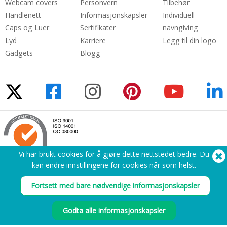
Webcam covers
Personvern
Tilbehør
Handlenett
Informasjonskapsler
Individuell
Caps og Luer
Sertifikater
navngiving
Lyd
Karriere
Legg til din logo
Gadgets
Blogg
Vi har brukt cookies for å gjøre dette nettstedet bedre. Du
kan endre innstillingene for cookies
når som helst
.
Trenger du hjelp? Ring oss:
(650) 938-3500 (US)
Fortsett med bare nødvendige informasjonskapsler
®
Copyright © 2026 Flashbay
Godta alle informasjonskapsler