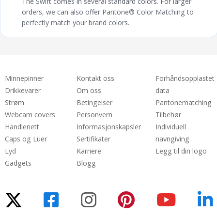
The Swift comes in several standard colors. For larger
orders, we can also offer Pantone® Color Matching to
perfectly match your brand colors.
Minnepinner
Kontakt oss
Forhåndsopplastet
Drikkevarer
Om oss
data
Strøm
Betingelser
Pantonematching
Webcam covers
Personvern
Tilbehør
Handlenett
Informasjonskapsler
Individuell
Caps og Luer
Sertifikater
navngiving
Lyd
Karriere
Legg til din logo
Gadgets
Blogg