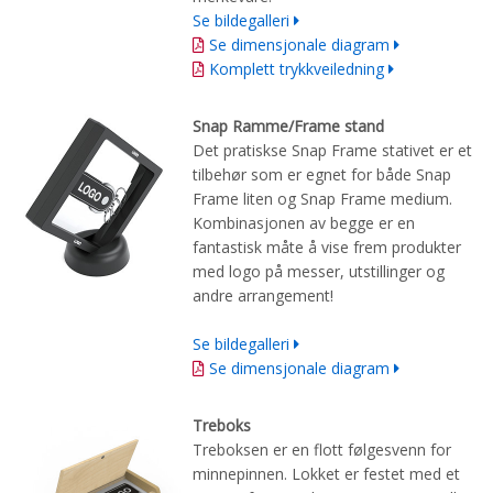
Se bildegalleri
Se dimensjonale diagram
Komplett trykkveiledning
Snap Ramme/Frame stand
Det pratiskse Snap Frame stativet er et
tilbehør som er egnet for både Snap
Frame liten og Snap Frame medium.
Kombinasjonen av begge er en
fantastisk måte å vise frem produkter
med logo på messer, utstillinger og
andre arrangement!
Se bildegalleri
Se dimensjonale diagram
Treboks
Treboksen
er
en flott
følgesvenn for
minnepinnen
.
L
okk
et
er festet med
et