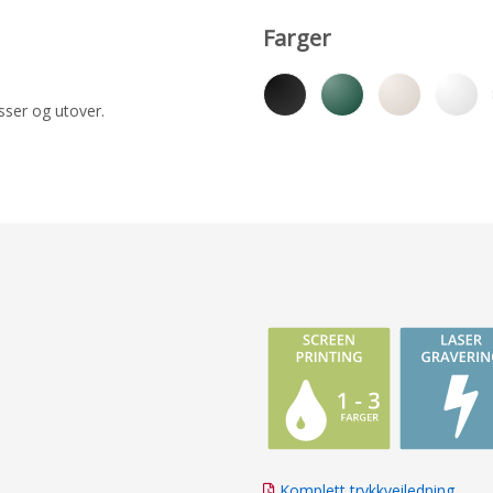
Farger
sser og utover.
Komplett trykkveiledning