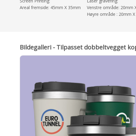
Screen Printing:
Laser gravering:
Areal fremside: 45mm X 35mm
Venstre område: 20mm
Høyre område : 20mm 
Bildegalleri - Tilpasset dobbeltvegget k