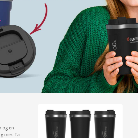
on og en
og mer. Ta