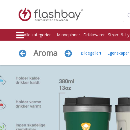
Alle kategorier
Minnepinner
Drikkevarer
Strøm & Ly
Aroma
Bildegalleri
Egenskaper