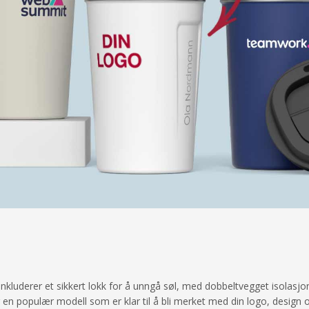
 inkluderer et sikkert lokk for å unngå søl, med dobbeltvegget isolasj
r en populær modell som er klar til å bli merket med din logo, design 