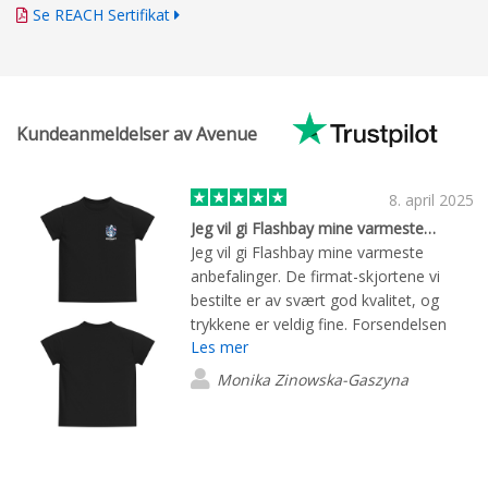
Se REACH Sertifikat
Kundeanmeldelser av Avenue
8. april 2025
Jeg vil gi Flashbay mine varmeste…
Jeg vil gi Flashbay mine varmeste
anbefalinger. De firmat-skjortene vi
bestilte er av svært god kvalitet, og
trykkene er veldig fine. Forsendelsen
Les mer
kom ekspress, og kundeservicen er på
absolutt toppnivå – vi ble informert
Monika Zinowska-Gaszyna
gjennom hele prosessen, fra bestilling
og produksjon til levering.