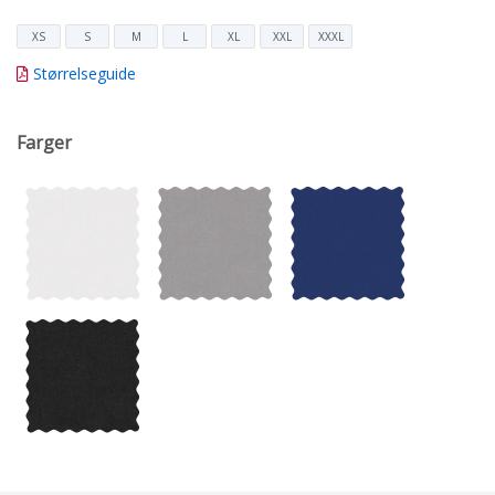
XS
S
M
L
XL
XXL
XXXL
Størrelseguide
Farger