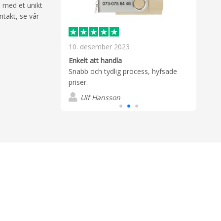
n med et unikt
ntakt, se vår
10. desember 2023
5. d
Super
ga
Enkelt att handla
rä , får alltid
Snabb och tydlig process, hyfsade
S
priser.
Ulf Hansson