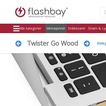
Alle kategorier
Minnepinner
Drikkevarer
Strøm & Ly
Twister Go Wood
Bildeg