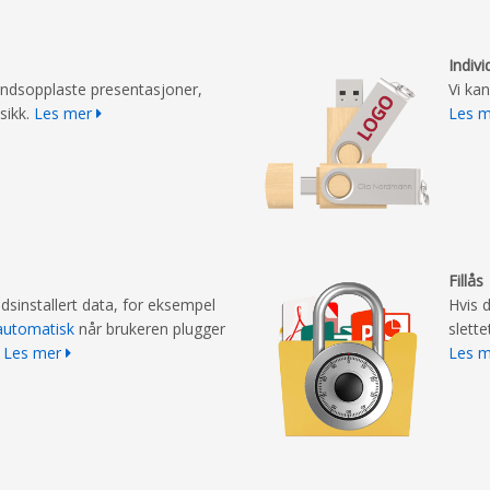
Indivi
åndsopplaste presentasjoner,
Vi ka
sikk.
Les mer
Les 
Fillås
sinstallert data, for eksempel
Hvis 
 automatisk
når brukeren plugger
slette
.
Les mer
Les 