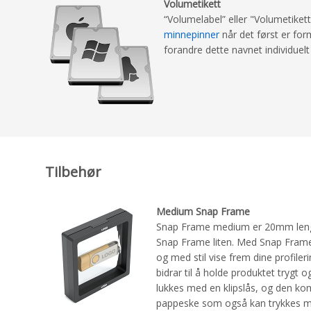
Volumetikett
“Volumelabel” eller "Volumetiket
minnepinner
når det først er form
forandre dette navnet individuelt 
Tilbehør
Medium Snap Frame
Snap Frame medium er 20mm leng
Snap Frame liten. Med Snap Frame
og med stil vise frem dine profileri
bidrar til å holde produktet trygt 
lukkes med en klipslås, og den 
pappeske som også kan trykkes m