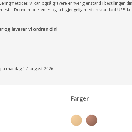
averingmetoder. Vi kan også gravere enhver gjenstand i bestillingen di
stjeneste. Denne modellen er også tilgjengelig med en standard USB-ko
25. april 2024
 og leverer vi ordren din!
utomordentligt snyg
produkterna , usb+c i t
beröm
anna
e på mandag 17. august 2026
Farger