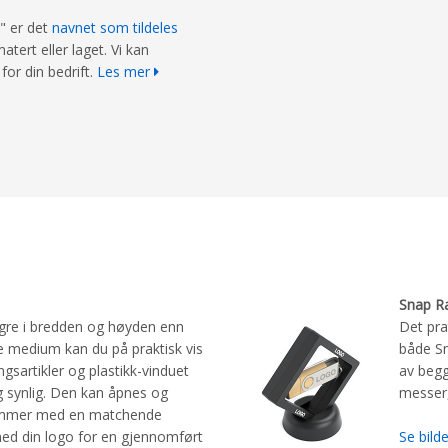
t" er det
navnet som tildeles
atert eller laget. Vi kan
for din bedrift.
Les mer
Snap R
re i bredden og høyden enn
Det pra
 medium kan du på praktisk vis
både S
ngsartikler og plastikk-vinduet
av begg
og synlig. Den kan åpnes og
messer,
kommer med en matchende
ed din logo for en gjennomført
Se bilde