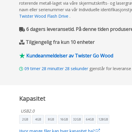
roterende metall-laget via våre skjermutskrifts- og lasergr
navn eller serienummer via vår Individuelle identifikasjon
Twister Wood Flash Drive
.
6 dagers leveransetid. På denne tiden produserer
Tilgjengelig fra kun 10 enheter
Kundeanmeldelser av Twister Go Wood
09
timer
28
minutter
26
sekunder
gjenstår for leverans
Kapasitet
USB2.0
2GB
4GB
8GB
16GB
32GB
64GB
128GB
Hvor mange filer kan hver kapasitet ha?