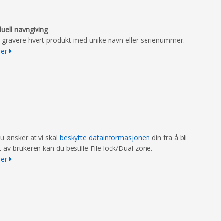
duell navngiving
n gravere hvert produkt med unike navn eller serienummer.
mer
du ønsker at vi skal
beskytte datainformasjonen
din fra å bli
t av brukeren kan du bestille File lock/Dual zone.
mer