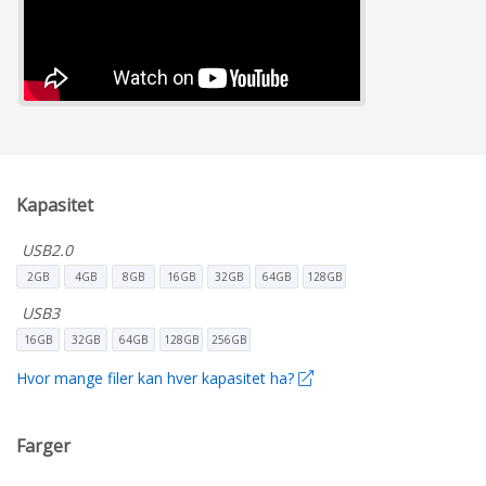
Kapasitet
USB2.0
2GB
4GB
8GB
16GB
32GB
64GB
128GB
USB3
16GB
32GB
64GB
128GB
256GB
Hvor mange filer kan hver kapasitet ha?
Farger