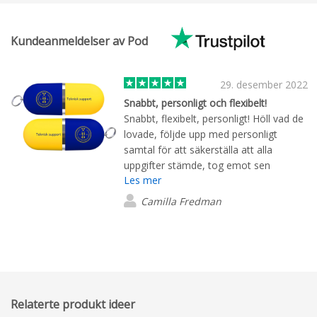
Kundeanmeldelser av Pod
29. desember 2022
Snabbt, personligt och flexibelt!
Snabbt, flexibelt, personligt! Höll vad de
lovade, följde upp med personligt
samtal för att säkerställa att alla
uppgifter stämde, tog emot sen
Les mer
ändring, levererade snabbt på utlovad
tid! Produkten blev snygg och
Camilla Fredman
uppskattad!
Relaterte produkt ideer