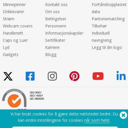
Minnepinner
Kontakt oss
Forhåndsopplastet
Drikkevarer
Om oss
data
Strøm
Betingelser
Pantonematching
Webcam covers
Personvern
Tilbehør
Handlenett
Informasjonskapsler
Individuell
Caps og Luer
Sertifikater
navngiving
Lyd
Karriere
Legg til din logo
Gadgets
Blogg
Vi har brukt cookies for å gjøre dette nettstedet bedre. Du
kan endre innstillingene for cookies
når som helst
.
Trenger du hjelp? Ring oss:
(650) 938-3500 (US)