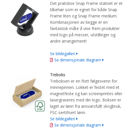
Det pratiskse Snap Frame stativet er et
tilbehør som er egnet for både Snap
Frame liten og Snap Frame medium.
Kombinasjonen av begge er en
fantastisk måte å vise frem produkter
med logo på messer, utstillinger og
andre arrangement!
Se bildegalleri
Se dimensjonale diagram
Treboks
Treboksen
er
en flott
følgesvenn for
minnepinnen
.
L
okk
et
er festet med
et
magnetfeste
og
kan screenprintes eller
laser
graveres
med din logo
.
Boksen er
laget av
lønn fra ansvarsfullt skogbruk
,
FSC-sertifisert lønn.
Se bildegalleri
Se dimensjonale diagram