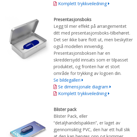
Komplett trykkveiledning
Presentasjonsboks
Legg til mer effekt på arrangementet
ditt med presentasjonsboks-tilbehøret.
Det ser ikke bare flott ut, men beskytter
også modellen innvendig.
Presentasjonsboksen har en
skreddersydd innsats som er tilpasset
produktet, og fronten har et stort
område for trykking av logoen din.
Se bildegalleri
Se dimensjonale diagram
Komplett trykkveiledning
Blister pack
Blister Pack, eller
“detaljhandelspakken”, er laget av
gjennomsiktig PVC, den har ett hull slik
at den kan henges opp og kommer