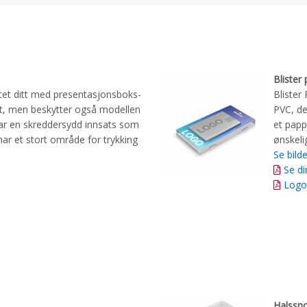
Blister
tet ditt med presentasjonsboks-
Blister
t ut, men beskytter også modellen
PVC, de
ar en skreddersydd innsats som
et papp
har et stort område for trykking
ønskeli
Se bilde
Se d
Logo
Halssn