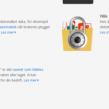
Fillås
sinstallert data, for eksempel
Hvis 
 automatisk
når brukeren plugger
slette
.
Les mer
Les 
t" er det
navnet som tildeles
atert eller laget. Vi kan
for din bedrift.
Les mer