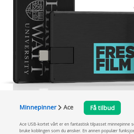
Minnepinner
Ace
Få tilbud
Ace USB-kortet vårt er en fantastisk tilpasset minnepinne
bruke koblingen som du ønsker. En annen populær funksjon e