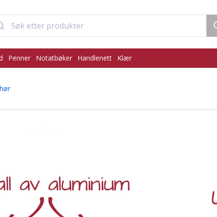
d
Penner
Notatbøker
Handlenett
Klær
ehør