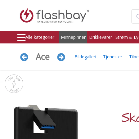
Alle kategorier
Minnepinner
Drikkevarer
Strøm & Ly
Ace
Bildegalleri
Tjenester
Tilb