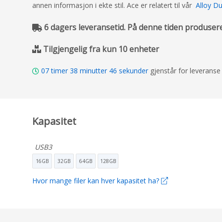
annen informasjon i ekte stil. Ace er relatert til vår
Alloy D
6 dagers leveransetid. På denne tiden produserer
Tilgjengelig fra kun 10 enheter
07
timer
38
minutter
45
sekunder
gjenstår for leveranse
Kapasitet
USB3
16GB
32GB
64GB
128GB
Hvor mange filer kan hver kapasitet ha?