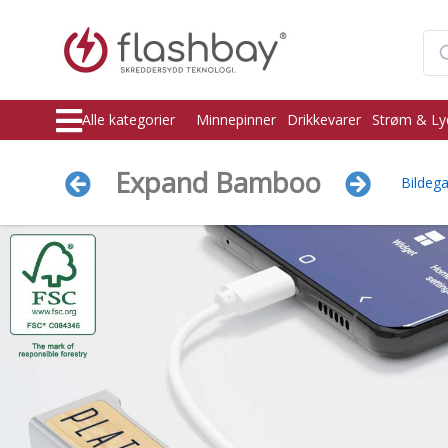
Alle kategorier
Minnepinner
Drikkevarer
Strøm & Ly
Expand Bamboo
Bildegal