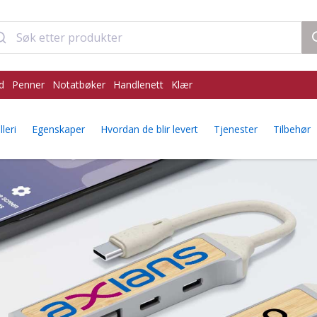
d
Penner
Notatbøker
Handlenett
Klær
leri
Egenskaper
Hvordan de blir levert
Tjenester
Tilbehør