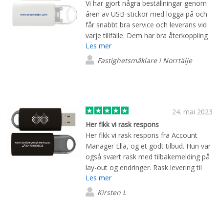
Vi har gjort några beställningar genom
åren av USB-stickor med logga på och
får snabbt bra service och leverans vid
varje tillfälle. Dem har bra återkoppling
Les mer
och det skapar att vi blir påminda ibland
att se över om en ny beställning
Fastighetsmäklare i Norrtälje
behöver göras på nytt och inte när
varan har tagit slut.
24. mai 2023
Her fikk vi rask respons
Her fikk vi rask respons fra Account
Manager Ella, og et godt tilbud. Hun var
også svært rask med tilbakemelding på
lay-out og endringer. Rask levering til
Les mer
avtalt tid. Kan absolutt anbefales.
Kirsten L