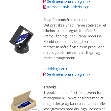
Se dimensjonale diagram
Komplett trykkveiledning
Snap Ramme/Frame stand
Det pratiskse Snap Frame stativet er et
tilbehør som er egnet for både Snap
Frame liten og Snap Frame medium.
Kombinasjonen av begge er en
fantastisk måte å vise frem produkter
med logo på messer, utstillinger og
andre arrangement!
Se bildegalleri
Se dimensjonale diagram
Treboks
Treboksen
er
en flott
følgesvenn for
minnepinnen
.
L
okk
et
er festet med
et
magnetfeste
og
kan screenprintes eller
laser
graveres
med din logo
.
Boksen er