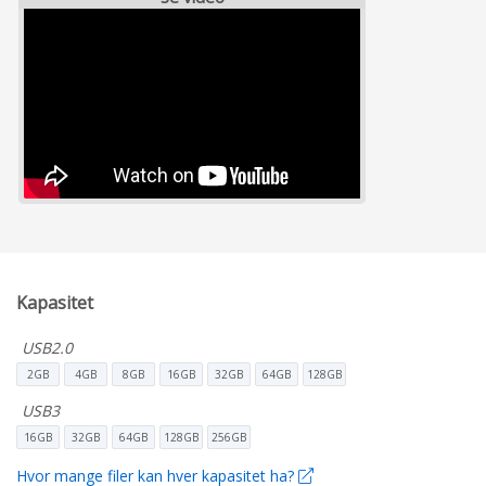
Kapasitet
USB2.0
2GB
4GB
8GB
16GB
32GB
64GB
128GB
USB3
16GB
32GB
64GB
128GB
256GB
Hvor mange filer kan hver kapasitet ha?