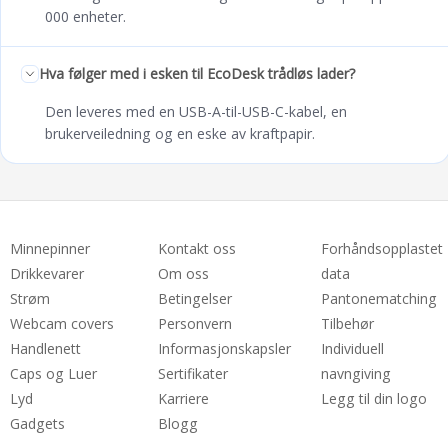
000 enheter.
Hva følger med i esken til EcoDesk trådløs lader?
Den leveres med en USB-A-til-USB-C-kabel, en
brukerveiledning og en eske av kraftpapir.
Minnepinner
Kontakt oss
Forhåndsopplastet
Drikkevarer
Om oss
data
Strøm
Betingelser
Pantonematching
Webcam covers
Personvern
Tilbehør
Handlenett
Informasjonskapsler
Individuell
Caps og Luer
Sertifikater
navngiving
Lyd
Karriere
Legg til din logo
Gadgets
Blogg