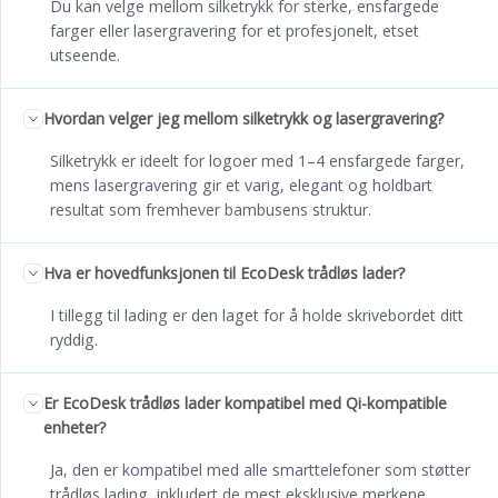
Du kan velge mellom silketrykk for sterke, ensfargede
farger eller lasergravering for et profesjonelt, etset
utseende.
Hvordan velger jeg mellom silketrykk og lasergravering?
Silketrykk er ideelt for logoer med 1–4 ensfargede farger,
mens lasergravering gir et varig, elegant og holdbart
resultat som fremhever bambusens struktur.
Hva er hovedfunksjonen til EcoDesk trådløs lader?
I tillegg til lading er den laget for å holde skrivebordet ditt
ryddig.
Er EcoDesk trådløs lader kompatibel med Qi-kompatible
enheter?
Ja, den er kompatibel med alle smarttelefoner som støtter
trådløs lading, inkludert de mest eksklusive merkene.