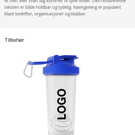
et hvitt eller svart lag kommer til syne under. Den resulterende
teksten er både holdbar og tydelig. Navngivning er populært
blant bedrifter, organisasjoner og klubber.
Tilbehør