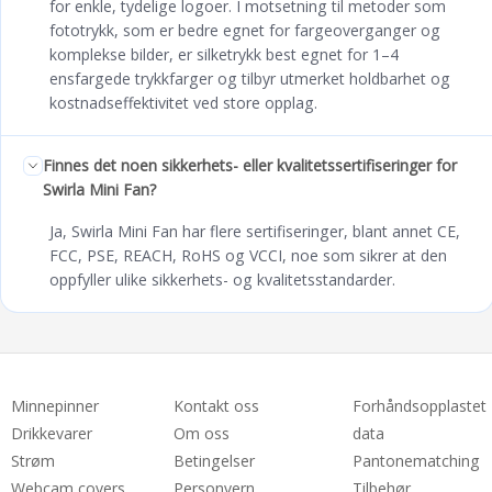
for enkle, tydelige logoer. I motsetning til metoder som
fototrykk, som er bedre egnet for fargeoverganger og
komplekse bilder, er silketrykk best egnet for 1–4
ensfargede trykkfarger og tilbyr utmerket holdbarhet og
kostnadseffektivitet ved store opplag.
Finnes det noen sikkerhets- eller kvalitetssertifiseringer for
Swirla Mini Fan?
Ja, Swirla Mini Fan har flere sertifiseringer, blant annet CE,
FCC, PSE, REACH, RoHS og VCCI, noe som sikrer at den
oppfyller ulike sikkerhets- og kvalitetsstandarder.
Minnepinner
Kontakt oss
Forhåndsopplastet
Drikkevarer
Om oss
data
Strøm
Betingelser
Pantonematching
Webcam covers
Personvern
Tilbehør