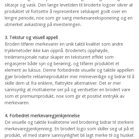
slitasje og vask. Den lange levetiden til broderte logoer sikrer at
produktet vil fortsette å representere selskapet godt over en
lengre periode, noe som gir varig merkevareeksponering og en
utmerket avkastning på investeringen.
3. Tekstur og visuell appell
Broderi tilfører merkevarer en unik taktil kvalitet som andre
trykkmetoder ikke kan oppnå. Broderiets opphøyde,
tredimensjonale natur skaper en teksturert effekt som
engasjerer både syn og berøring, og tilfører produktet et
element av luksus. Denne forbedrede visuelle og taktile appellen
gjør broderte reklameprodukter mer minneverdige og bidrar til å
skille dem ut fra enklere, flattrykte alternativer. Det er mer
sannsynlig at mottakerne ser på og verdsetter en brodert vare
som et premiumprodukt, noe som gir et positivt inntrykk av
merkevaren.
4. Forbedret merkevaregjenkjennelse
De visuelle og taktile kvalitetene ved brodering bidrar til sterkere
merkevaregjenkjenning. En brodert logo som skiller seg ut på et
produkt, vil med større sannsynlighet bli lagt merke til og husket