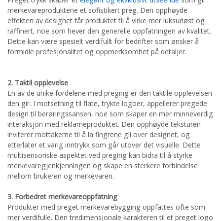
merkevareproduktene et sofistikert preg. Den opphøyde
effekten av designet får produktet til å virke mer luksuriøst og
raffinert, noe som hever den generelle oppfatningen av kvalitet.
Dette kan være spesielt verdifullt for bedrifter som ønsker å
formidle profesjonalitet og oppmerksomhet på detaljer.
2. Taktil opplevelse
En av de unike fordelene med preging er den taktile opplevelsen
den gir. I motsetning til flate, trykte logoer, appellerer pregede
design til berøringssansen, noe som skaper en mer minneverdig
interaksjon med reklameproduktet. Den opphøyde teksturen
inviterer mottakerne til å la fingrene gli over designet, og
etterlater et varig inntrykk som går utover det visuelle. Dette
multisensoriske aspektet ved preging kan bidra til å styrke
merkevaregjenkjenningen og skape en sterkere forbindelse
mellom brukeren og merkevaren.
3. Forbedret merkevareoppfatning
Produkter med preget merkevarebygging oppfattes ofte som
mer verdifulle. Den tredimensjonale karakteren til et preget logo