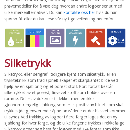
prøvemodeller for å vise deg hvordan andre logoer ser ut med
ulike merkealternativer. Du kan
kontakte oss her
hvis du har
spørsmål, eller du kan lese vår nyttige veiledning nedenfor.
Silketrykk
Silketrykk, eller serigrafi, tidligere kjent som silketrykk, er en
trykkteknikk som tradisjonelt skaper et skarpkantet bilde ved
hjelp av en sjablong og et porøst stoff. Kort fortalt består
silketrykket av et porøst, finvevet stoff som holdes over en
ramme. Deler av duken er tildekket med en ikke-
gjennomtrengelig sjablong som er et positiv av bildet som skal
trykkes (de gjenværende åpne områdene er der blekket kommer
til syne). Ved trykking av logoer i flere farger lages det en ny
sjablong for hver farge, og de ulike fargene trykkes i rekkefølge.
Silketrykk egner seg best for logoer med 1-4 farger som ikke