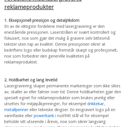
reklameprodukter
1. Eksepsjonell presisjon og detaljrikdom
En av de viktigste fordelene med lasergravering er den
enestående presisjonen. Laserstrålen er svært kontrollert og
fokusert, noe som gjør det mulig å gravere selv bittesmå
tekster uten tap av kvalitet. Denne presisjonen sikrer at
bedriftens logo eller budskap fremstår skarpt og profesjonelt,
noe som forbedrer den generelle kvaliteten på
reklameproduktet.
2. Holdbarhet og lang levetid
Lasergravering skaper permanente markeringer som ikke slites
av, skaller av eller falmer over tid. Denne holdbarheten gjør den
spesielt egnet for reklameprodukter som brukes jevnlig eller
utsettes for miljøpåkjenninger, for eksempel
drikkekar
,
metallpenner
eller tekniske dingser. En inngravert logo på en
vannflaske eller
powerbank
i rustfritt stål vil for eksempel
beholde sitt utseende i årevis, noe som sikrer langvarig