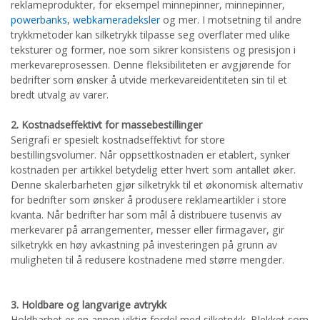
reklameprodukter, for eksempel minnepinner, minnepinner,
powerbanks
,
webkameradeksler
og mer. I motsetning til andre
trykkmetoder kan silketrykk tilpasse seg overflater med ulike
teksturer og former, noe som sikrer konsistens og presisjon i
merkevareprosessen. Denne fleksibiliteten er avgjørende for
bedrifter som ønsker å utvide merkevareidentiteten sin til et
bredt utvalg av varer.
2. Kostnadseffektivt for massebestillinger
Serigrafi er spesielt kostnadseffektivt for store
bestillingsvolumer. Når oppsettkostnaden er etablert, synker
kostnaden per artikkel betydelig etter hvert som antallet øker.
Denne skalerbarheten gjør silketrykk til et økonomisk alternativ
for bedrifter som ønsker å produsere reklameartikler i store
kvanta. Når bedrifter har som mål å distribuere tusenvis av
merkevarer på arrangementer, messer eller firmagaver, gir
silketrykk en høy avkastning på investeringen på grunn av
muligheten til å redusere kostnadene med større mengder.
3. Holdbare og langvarige avtrykk
Holdbarhet er en annen viktig fordel med silketrykk. Blekket som