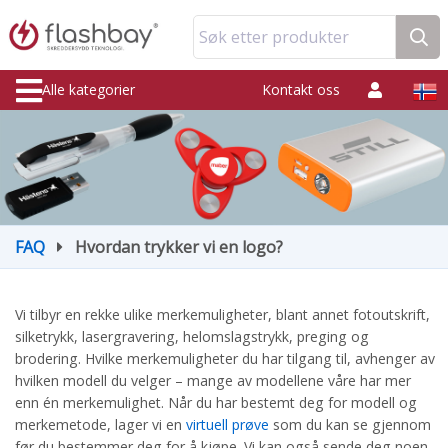
Søk etter produkter
Alle kategorier
Kontakt oss
FAQ
Hvordan trykker vi en logo?
Vi tilbyr en rekke ulike merkemuligheter, blant annet fotoutskrift,
silketrykk, lasergravering, helomslagstrykk, preging og
brodering. Hvilke merkemuligheter du har tilgang til, avhenger av
hvilken modell du velger – mange av modellene våre har mer
enn én merkemulighet. Når du har bestemt deg for modell og
merkemetode, lager vi en
virtuell prøve
som du kan se gjennom
før du bestemmer deg for å kjøpe. Vi kan også sende deg noen