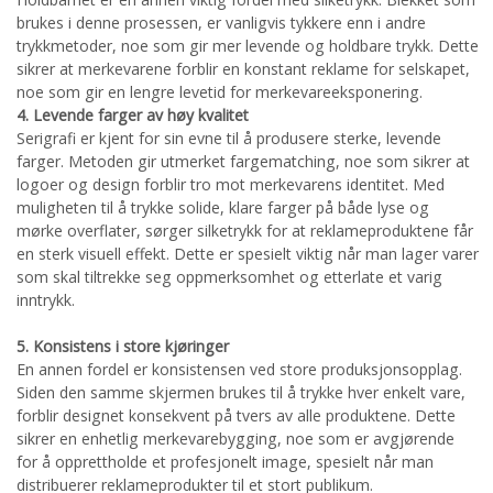
brukes i denne prosessen, er vanligvis tykkere enn i andre
trykkmetoder, noe som gir mer levende og holdbare trykk. Dette
sikrer at merkevarene forblir en konstant reklame for selskapet,
noe som gir en lengre levetid for merkevareeksponering.
4. Levende farger av høy kvalitet
Serigrafi er kjent for sin evne til å produsere sterke, levende
farger. Metoden gir utmerket fargematching, noe som sikrer at
logoer og design forblir tro mot merkevarens identitet. Med
muligheten til å trykke solide, klare farger på både lyse og
mørke overflater, sørger silketrykk for at reklameproduktene får
en sterk visuell effekt. Dette er spesielt viktig når man lager varer
som skal tiltrekke seg oppmerksomhet og etterlate et varig
inntrykk.
5. Konsistens i store kjøringer
En annen fordel er konsistensen ved store produksjonsopplag.
Siden den samme skjermen brukes til å trykke hver enkelt vare,
forblir designet konsekvent på tvers av alle produktene. Dette
sikrer en enhetlig merkevarebygging, noe som er avgjørende
for å opprettholde et profesjonelt image, spesielt når man
distribuerer reklameprodukter til et stort publikum.