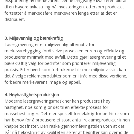
eksponering av merkevaren. Denne langvarige kvaliteten bidrar
til en høyere avkastning på investeringen, ettersom produktet
fortsetter å markedsføre merkevaren lenge etter at det er
distribuert.
3. Miljøvennlig og bærekraftig
Lasergravering er et miljøvennlig alternativ for
merkevarebygging fordi selve prosessen er ren og effektiv og
produserer minimalt med avfall. Dette gjør lasergravering til et
bærekraftig valg for bedrifter som prioriterer miljøvennlig
praksis. Etter hvert som forbrukerne blir mer miljøbevisste, kan
det å velge reklameprodukter som er i tråd med disse verdiene,
forbedre merkevarens image og appell.
4. Høyhastighetsproduksjon
Moderne lasergraveringsmaskiner kan produsere i høy
hastighet, noe som gjør det til en effektiv prosess for
massebestillinger. Dette er spesielt fordelaktig for bedrifter som
har behov for å produsere et stort antall reklameprodukter innen
knappe tidsfrister. Den raske gjennomføringstiden uten at det
går på bekostning av kvaliteten sikrer at bedrifter kan overholde