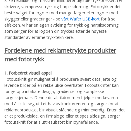
Slike teknikker og maskiner inkluderer digitale trykkpresser, UV-
skrivere, varmpressetrykk og harpiksdoming. Fototrykk er det
beste valget for logoer med mange farger eller logoer med
skygger eller graderinger - se
vårt Wafer USB-kort
for å se
effekten. Vi har en egen avdeling for trykk og harpiksdoming
som sørger for at logoen din trykkes etter de høyeste
standarder av erfarne trykkteknikere.
Fordelene med reklametrykte produkter
med fototrykk
1. Forbedret visuell appell
Fotoutskrift gir mulighet til å produsere svært detaljerte og
levende bilder på en rekke ulike overflater. Fotoutskrifter kan
fange opp intrikate design, gradienter og komplekse
fargeskjemaer. Denne detaljrikdommen hjelper merkevaren
med å skille seg ut i et hav av konkurrenter, og sørger for at
reklameproduktet blir visuelt slående og minneverdig. Enten det
er et produktbilde, en firmalogo eller et spesialdesign, sørger
fotoutskrift for at sluttresultatet blir iøynefallende.