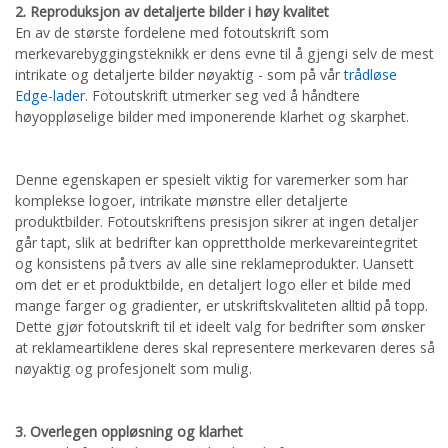
2. Reproduksjon av detaljerte bilder i høy kvalitet
En av de største fordelene med fotoutskrift som
merkevarebyggingsteknikk er dens evne til å gjengi selv de mest
intrikate og detaljerte bilder nøyaktig - som på vår
trådløse
Edge-lader
. Fotoutskrift utmerker seg ved å håndtere
høyoppløselige bilder med imponerende klarhet og skarphet.
Denne egenskapen er spesielt viktig for varemerker som har
komplekse logoer, intrikate mønstre eller detaljerte
produktbilder. Fotoutskriftens presisjon sikrer at ingen detaljer
går tapt, slik at bedrifter kan opprettholde merkevareintegritet
og konsistens på tvers av alle sine reklameprodukter. Uansett
om det er et produktbilde, en detaljert logo eller et bilde med
mange farger og gradienter, er utskriftskvaliteten alltid på topp.
Dette gjør fotoutskrift til et ideelt valg for bedrifter som ønsker
at reklameartiklene deres skal representere merkevaren deres så
nøyaktig og profesjonelt som mulig.
3. Overlegen oppløsning og klarhet