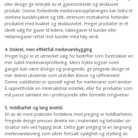
eller design gir inntrykk av et gjennomtenkt og eksklusivt
produkt. Denne forbedrede merkevareoppfatningen kan bidra til
sterkere kundelojalitet og tillit, ettersom mottakerne forbinder
produktet med kvalitet og eksklusivitet. Preget produkter er et
ideelt valg for gaver til ledere, takkegaver til kunder eller
reklamegaver rettet mot kunder med høy verdi.
4. Diskret, men effektfull merkevarebygging
Preget logo er et utmerket valg for bedrifter som foretrekker en
mer subtil merkevareprofilering. Mens trykte logoer noen
ganger kan være dristige og prangende, gir pregede design et
mer diskret utseende som utstråler klasse og raffinement.
Denne subtiliteten er spesielt egnet for merkevarer som ønsker
å opprettholde en minimalistisk estetikk, eller for produkter som
må passe sømløst inn i profesjonelle eller formelle omgivelser.
5. Holdbarhet og lang levetid
En av de mest praktiske fordelene med preging er holdbarheten.
Pregede design presses direkte inn i materialet og beholder sin
struktur selv ved hyppig bruk. Dette gjør preging til en langvarig
merkevareløsning som sikrer fortsatt synlighet og styrking av