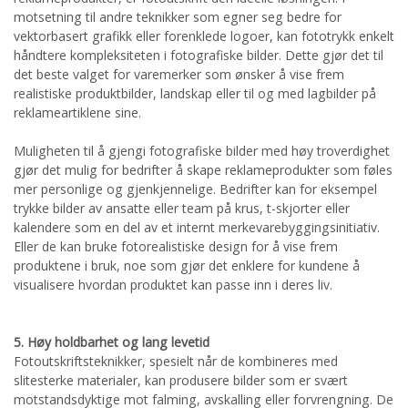
motsetning til andre teknikker som egner seg bedre for
vektorbasert grafikk eller forenklede logoer, kan fototrykk enkelt
håndtere kompleksiteten i fotografiske bilder. Dette gjør det til
det beste valget for varemerker som ønsker å vise frem
realistiske produktbilder, landskap eller til og med lagbilder på
reklameartiklene sine.
Muligheten til å gjengi fotografiske bilder med høy troverdighet
gjør det mulig for bedrifter å skape reklameprodukter som føles
mer personlige og gjenkjennelige. Bedrifter kan for eksempel
trykke bilder av ansatte eller team på krus, t-skjorter eller
kalendere som en del av et internt merkevarebyggingsinitiativ.
Eller de kan bruke fotorealistiske design for å vise frem
produktene i bruk, noe som gjør det enklere for kundene å
visualisere hvordan produktet kan passe inn i deres liv.
5. Høy holdbarhet og lang levetid
Fotoutskriftsteknikker, spesielt når de kombineres med
slitesterke materialer, kan produsere bilder som er svært
motstandsdyktige mot falming, avskalling eller forvrengning. De