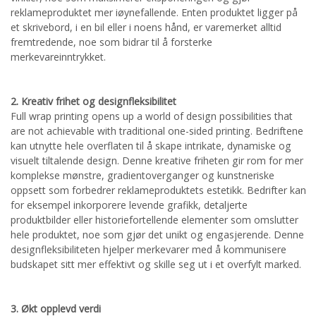
reklameproduktet mer iøynefallende. Enten produktet ligger på
et skrivebord, i en bil eller i noens hånd, er varemerket alltid
fremtredende, noe som bidrar til å forsterke
merkevareinntrykket.
2. Kreativ frihet og designfleksibilitet
Full wrap printing opens up a world of design possibilities that
are not achievable with traditional one-sided printing. Bedriftene
kan utnytte hele overflaten til å skape intrikate, dynamiske og
visuelt tiltalende design. Denne kreative friheten gir rom for mer
komplekse mønstre, gradientoverganger og kunstneriske
oppsett som forbedrer reklameproduktets estetikk. Bedrifter kan
for eksempel inkorporere levende grafikk, detaljerte
produktbilder eller historiefortellende elementer som omslutter
hele produktet, noe som gjør det unikt og engasjerende. Denne
designfleksibiliteten hjelper merkevarer med å kommunisere
budskapet sitt mer effektivt og skille seg ut i et overfylt marked.
3. Økt opplevd verdi