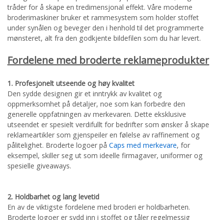
tråder for å skape en tredimensjonal effekt. Våre moderne
broderimaskiner bruker et rammesystem som holder stoffet
under synålen og beveger den i henhold til det programmerte
mønsteret, alt fra den godkjente bildefilen som du har levert.
Fordelene med broderte reklameprodukter
1. Profesjonelt utseende og høy kvalitet
Den sydde designen gir et inntrykk av kvalitet og
oppmerksomhet på detaljer, noe som kan forbedre den
generelle oppfatningen av merkevaren. Dette eksklusive
utseendet er spesielt verdifullt for bedrifter som ønsker å skape
reklameartikler som gjenspeiler en følelse av raffinement og
pålitelighet. Broderte logoer på
Caps med merkevare
, for
eksempel, skiller seg ut som ideelle firmagaver, uniformer og
spesielle giveaways.
2. Holdbarhet og lang levetid
En av de viktigste fordelene med broderi er holdbarheten.
Broderte logoer er sydd inn i stoffet og tåler regelmessig