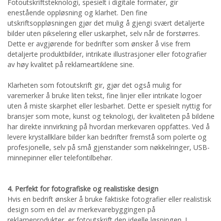
Fotoutskriftsteknologi, spesielt i digitale formater, gir
enestående oppløsning og klarhet. Den fine
utskriftsoppløsningen gjør det mulig å gjengi svært detaljerte
bilder uten pikselering eller uskarphet, selv når de forstørres.
Dette er avgjørende for bedrifter som ønsker å vise frem
detaljerte produktbilder, intrikate illustrasjoner eller fotografier
av høy kvalitet på reklameartiklene sine.
Klarheten som fotoutskrift gir, gjør det også mulig for
varemerker å bruke liten tekst, fine linjer eller intrikate logoer
uten å miste skarphet eller lesbarhet. Dette er spesielt nyttig for
bransjer som mote, kunst og teknologi, der kvaliteten på bildene
har direkte innvirkning på hvordan merkevaren oppfattes. Ved å
levere krystallklare bilder kan bedrifter fremstå som polerte og
profesjonelle, selv på små gjenstander som nøkkelringer, USB-
minnepinner eller telefontilbehør.
4. Perfekt for fotografiske og realistiske design
Hvis en bedrift ønsker å bruke faktiske fotografier eller realistisk
design som en del av merkevarebyggingen på
reklameprodukter, er fotoutskrift den ideelle løsningen. I