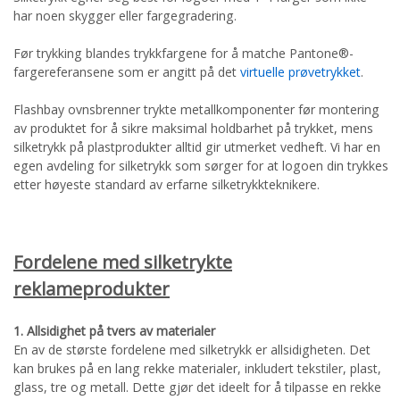
har noen skygger eller fargegradering.
Før trykking blandes trykkfargene for å matche Pantone®-
fargereferansene som er angitt på det
virtuelle prøvetrykket
.
Flashbay ovnsbrenner trykte metallkomponenter før montering
av produktet for å sikre maksimal holdbarhet på trykket, mens
silketrykk på plastprodukter alltid gir utmerket vedheft. Vi har en
egen avdeling for silketrykk som sørger for at logoen din trykkes
etter høyeste standard av erfarne silketrykkteknikere.
Fordelene med silketrykte
reklameprodukter
1. Allsidighet på tvers av materialer
En av de største fordelene med silketrykk er allsidigheten. Det
kan brukes på en lang rekke materialer, inkludert tekstiler, plast,
glass, tre og metall. Dette gjør det ideelt for å tilpasse en rekke