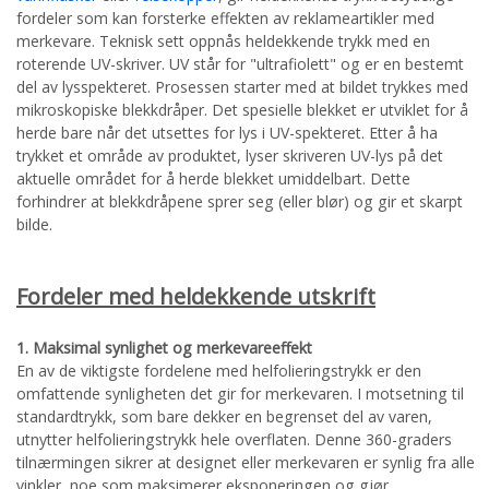
fordeler som kan forsterke effekten av reklameartikler med
merkevare. Teknisk sett oppnås heldekkende trykk med en
roterende UV-skriver. UV står for "ultrafiolett" og er en bestemt
del av lysspekteret. Prosessen starter med at bildet trykkes med
mikroskopiske blekkdråper. Det spesielle blekket er utviklet for å
herde bare når det utsettes for lys i UV-spekteret. Etter å ha
trykket et område av produktet, lyser skriveren UV-lys på det
aktuelle området for å herde blekket umiddelbart. Dette
forhindrer at blekkdråpene sprer seg (eller blør) og gir et skarpt
bilde.
Fordeler med heldekkende utskrift
1. Maksimal synlighet og merkevareeffekt
En av de viktigste fordelene med helfolieringstrykk er den
omfattende synligheten det gir for merkevaren. I motsetning til
standardtrykk, som bare dekker en begrenset del av varen,
utnytter helfolieringstrykk hele overflaten. Denne 360-graders
tilnærmingen sikrer at designet eller merkevaren er synlig fra alle
vinkler, noe som maksimerer eksponeringen og gjør