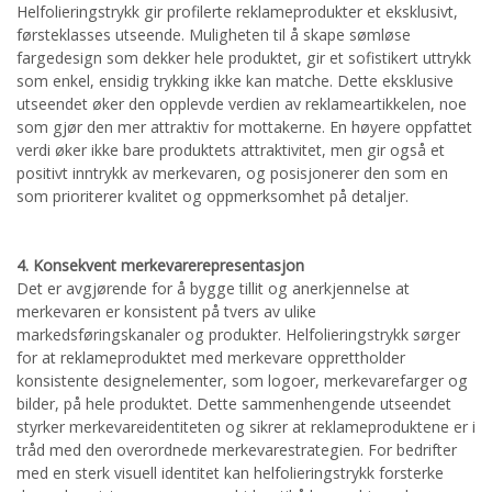
Helfolieringstrykk gir profilerte reklameprodukter et eksklusivt,
førsteklasses utseende. Muligheten til å skape sømløse
fargedesign som dekker hele produktet, gir et sofistikert uttrykk
som enkel, ensidig trykking ikke kan matche. Dette eksklusive
utseendet øker den opplevde verdien av reklameartikkelen, noe
som gjør den mer attraktiv for mottakerne. En høyere oppfattet
verdi øker ikke bare produktets attraktivitet, men gir også et
positivt inntrykk av merkevaren, og posisjonerer den som en
som prioriterer kvalitet og oppmerksomhet på detaljer.
4. Konsekvent merkevarerepresentasjon
Det er avgjørende for å bygge tillit og anerkjennelse at
merkevaren er konsistent på tvers av ulike
markedsføringskanaler og produkter. Helfolieringstrykk sørger
for at reklameproduktet med merkevare opprettholder
konsistente designelementer, som logoer, merkevarefarger og
bilder, på hele produktet. Dette sammenhengende utseendet
styrker merkevareidentiteten og sikrer at reklameproduktene er i
tråd med den overordnede merkevarestrategien. For bedrifter
med en sterk visuell identitet kan helfolieringstrykk forsterke