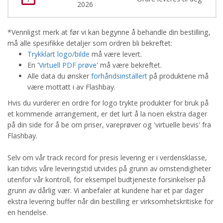
2026
*Vennligst merk at før vi kan begynne å behandle din bestilling,
må alle spesifikke detaljer som ordren bli bekreftet:
Trykklart logo/bilde
må være levert.
En '
Virtuell PDF prøve
' må være bekreftet.
Alle data du ønsker
forhåndsinstallert
på produktene må
være mottatt i av Flashbay.
Hvis du vurderer en ordre for logo trykte produkter for bruk på
et kommende arrangement, er det lurt å la noen ekstra dager
på din side for å be om priser, vareprøver og 'virtuelle bevis' fra
Flashbay.
Selv om vår track record for presis levering er i verdensklasse,
kan tidvis våre leveringstid utvides på grunn av omstendigheter
utenfor vår kontroll, for eksempel budtjeneste forsinkelser på
grunn av dårlig vær. Vi anbefaler at kundene har et par dager
ekstra levering buffer når din bestilling er virksomhetskritiske for
en hendelse.