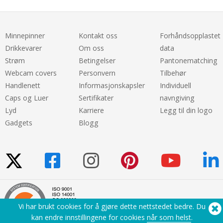
Minnepinner
Kontakt oss
Forhåndsopplastet
Drikkevarer
Om oss
data
Strøm
Betingelser
Pantonematching
Webcam covers
Personvern
Tilbehør
Handlenett
Informasjonskapsler
Individuell
Caps og Luer
Sertifikater
navngiving
Lyd
Karriere
Legg til din logo
Gadgets
Blogg
Vi har brukt cookies for å gjøre dette nettstedet bedre. Du
kan endre innstillingene for cookies
når som helst
.