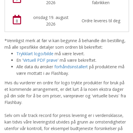
2026
fabrikken
onsdag 19. august
Ordre leveres til deg
8
2026
*Vennligst merk at før vi kan begynne å behandle din bestilling,
må alle spesifikke detaljer som ordren bli bekreftet:
Trykklart logo/bilde
må være levert.
En '
Virtuell PDF prøve
' må være bekreftet.
Alle data du ønsker
forhåndsinstallert
på produktene må
være mottatt i av Flashbay.
Hvis du vurderer en ordre for logo trykte produkter for bruk på
et kommende arrangement, er det lurt å la noen ekstra dager
på din side for å be om priser, vareprøver og 'virtuelle bevis' fra
Flashbay.
Selv om vår track record for presis levering er i verdensklasse,
kan tidvis våre leveringstid utvides på grunn av omstendigheter
utenfor vår kontroll, for eksempel budtjeneste forsinkelser på